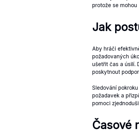
protože se mohou 
Jak post
Aby hráči efektivn
požadovaných úkolů
ušetřit čas a úsilí
poskytnout podporu
Sledování pokroku 
požadavek a přizpů
pomoci zjednoduši
Časové r