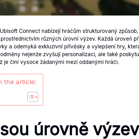
bisoft Connect nabízejí hráčům strukturovaný způsob, 
prostřednictvím různých úrovní výzev. Každá úroveň p
ky a odemyká exkluzivní přívěsky a vylepšení hry, kter
o odměny nejenže zvyšují personalizaci, ale také poskyt
ž je činí vysoce žádanými mezi oddanými hráči.
 the article:
jsou úrovně výzev