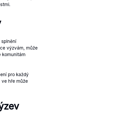
stmi.
v
 splnění
 více výzvám, může
ine komunitám
čení pro každý
jů ve hře může
ýzev