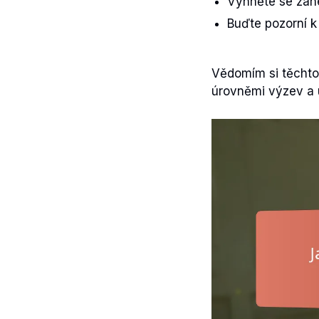
Vyhněte se zane
Buďte pozorní 
Vědomím si těchto
úrovněmi výzev a u