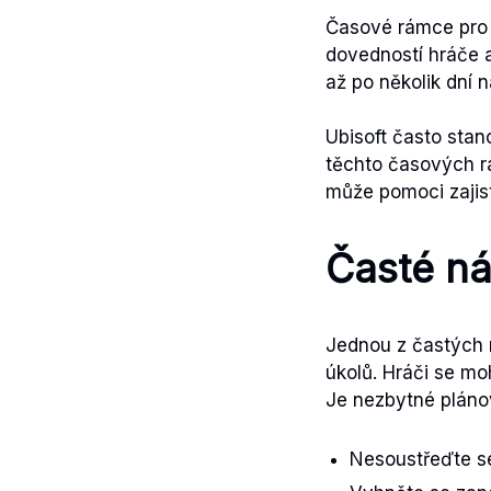
Časové rámce pro s
dovedností hráče a
až po několik dní 
Ubisoft často stan
těchto časových r
může pomoci zajisti
Časté ná
Jednou z častých 
úkolů. Hráči se mo
Je nezbytné pláno
Nesoustřeďte se 