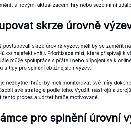
měnit s novými aktualizacemi hry nebo sezónními událo
upovat skrze úrovně výze
ě postupovali skrze úrovně výzev, měli by se zaměřit na
 co nejefektivněji. Prioritizace misí, které přispívají k
. Dále může spolupráce s přáteli nebo připojení se k onl
 a tipy pro splnění obtížnějších výzev.
je nezbytné; hráči by měli monitorovat své míry dokon
sobit své strategie podle toho. Využití nástrojů a zdro
t tento proces a udržet hráče motivované.
ámce pro splnění úrovní v