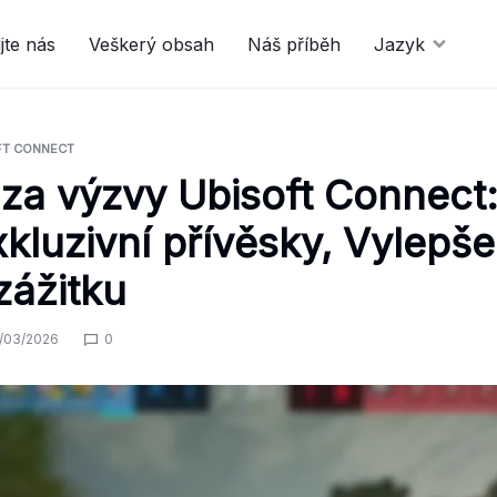
jte nás
Veškerý obsah
Náš příběh
Jazyk
FT CONNECT
a výzvy Ubisoft Connect
xkluzivní přívěsky, Vylepše
zážitku
/03/2026
0