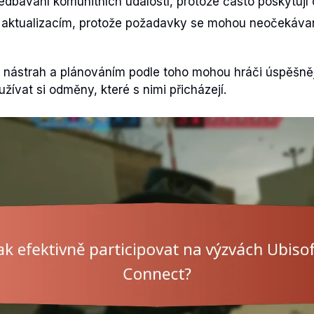
dbávání komunitních událostí, protože často poskytuj
k aktualizacím, protože požadavky se mohou neočekáva
 nástrah a plánováním podle toho mohou hráči úspěšněj
žívat si odměny, které s nimi přicházejí.