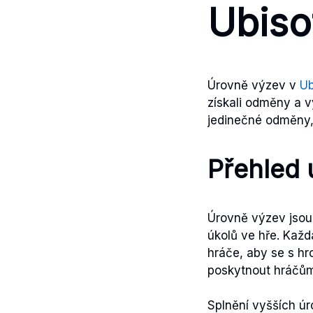
Ubiso
Úrovně výzev v
Ub
získali odměny a v
jedinečné odměny, 
Přehled 
Úrovně výzev jsou
úkolů ve hře. Každ
hráče, aby se s hr
poskytnout hráčům 
Splnění vyšších úr