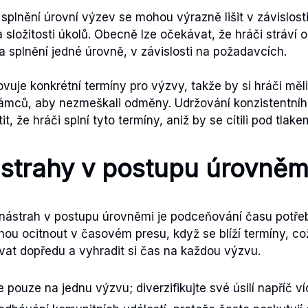
plnění úrovní výzev se mohou výrazně lišit v závislosti
 složitosti úkolů. Obecně lze očekávat, že hráči stráví 
na splnění jedné úrovně, v závislosti na požadavcích.
ovuje konkrétní termíny pro výzvy, takže by si hráči měl
ámců, aby nezmeškali odměny. Udržování konzistentníh
t, že hráči splní tyto termíny, aniž by se cítili pod tlake
strahy v postupu úrovněm
nástrah v postupu úrovněmi je podceňování času potře
hou ocitnout v časovém presu, když se blíží termíny, což
vat dopředu a vyhradit si čas na každou výzvu.
pouze na jednu výzvu; diverzifikujte své úsilí napříč ví