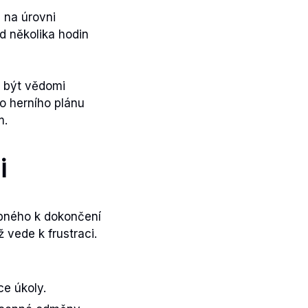
 na úrovni
od několika hodin
i být vědomi
o herního plánu
m.
i
bného k dokončení
 vede k frustraci.
ce úkoly.