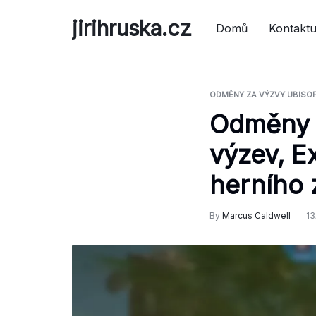
Skip
jirihruska.cz
to
Domů
Kontaktu
content
ODMĚNY ZA VÝZVY UBISO
Odměny z
výzev, E
herního 
By
Marcus Caldwell
13