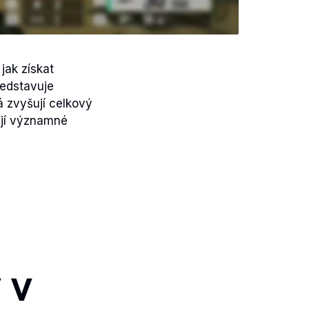
jak získat
ředstavuje
á zvyšují celkový
ují významné
 v