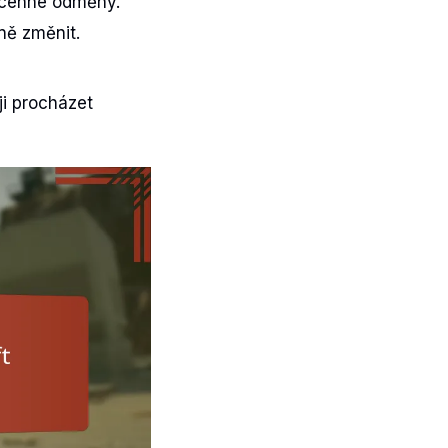
í cenné odměny.
ně změnit.
i procházet