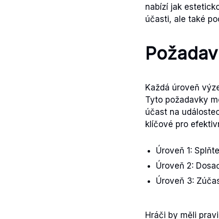
nabízí jak estetic
účasti, ale také po
Požadav
Každá úroveň výzev
Tyto požadavky mo
účast na událoste
klíčové pro efekti
Úroveň 1: Splňte
Úroveň 2: Dosa
Úroveň 3: Zúčas
Hráči by měli prav