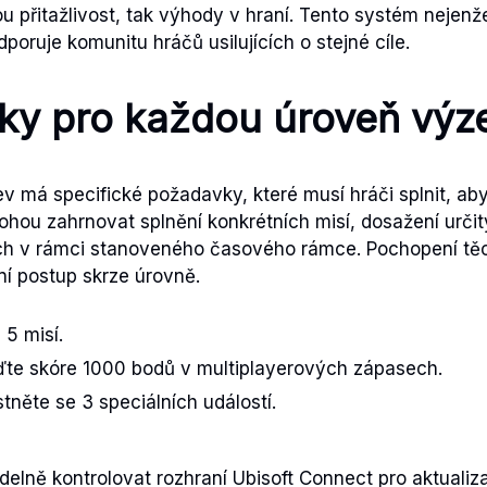
kou přitažlivost, tak výhody v hraní. Tento systém nejenž
dporuje komunitu hráčů usilujících o stejné cíle.
ky pro každou úroveň výz
 má specifické požadavky, které musí hráči splnit, aby
hou zahrnovat splnění konkrétních misí, dosažení urči
ch v rámci stanoveného časového rámce. Pochopení tě
vní postup skrze úrovně.
 5 misí.
ďte skóre 1000 bodů v multiplayerových zápasech.
tněte se 3 speciálních událostí.
idelně kontrolovat rozhraní Ubisoft Connect pro aktuali