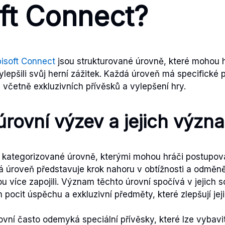
ft Connect?
isoft Connect
jsou strukturované úrovně, které mohou hr
ylepšili svůj herní zážitek. Každá úroveň má specifické
včetně exkluzivních přívěsků a vylepšení hry.
úrovní výzev a jejich význ
 kategorizované úrovně, kterými mohou hráči postupov
á úroveň představuje krok nahoru v obtížnosti a odměn
ou více zapojili. Význam těchto úrovní spočívá v jejich 
pocit úspěchu a exkluzivní předměty, které zlepšují jeji
ovní často odemyká speciální přívěsky, které lze vybav