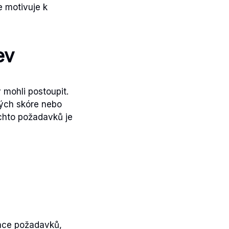
e motivuje k
ev
 mohli postoupit.
tých skóre nebo
chto požadavků je
zace požadavků,