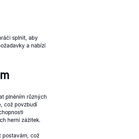
áči splnit, aby
 požadavky a nabízí
am
at plněním různých
ě, což povzbudí
schopnosti
ch herní zážitek.
it postavám, což