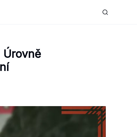
: Úrovně
ní