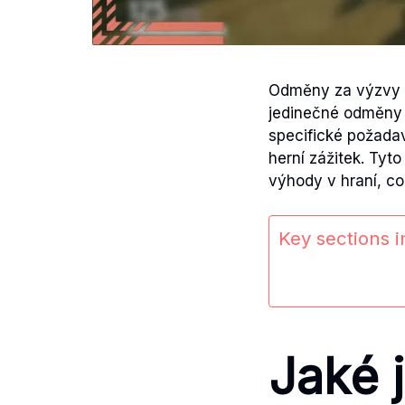
Odměny za výzvy U
jedinečné odměny 
specifické požadav
herní zážitek. Tyt
výhody v hraní, co
Key sections in
Jaké 