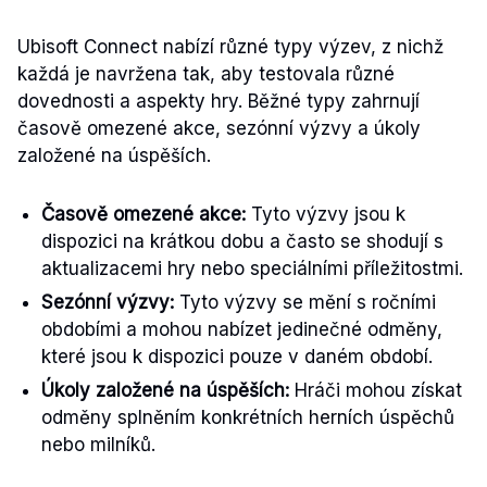
Ubisoft Connect nabízí různé typy výzev, z nichž
každá je navržena tak, aby testovala různé
dovednosti a aspekty hry. Běžné typy zahrnují
časově omezené akce, sezónní výzvy a úkoly
založené na úspěších.
Časově omezené akce:
Tyto výzvy jsou k
dispozici na krátkou dobu a často se shodují s
aktualizacemi hry nebo speciálními příležitostmi.
Sezónní výzvy:
Tyto výzvy se mění s ročními
obdobími a mohou nabízet jedinečné odměny,
které jsou k dispozici pouze v daném období.
Úkoly založené na úspěších:
Hráči mohou získat
odměny splněním konkrétních herních úspěchů
nebo milníků.