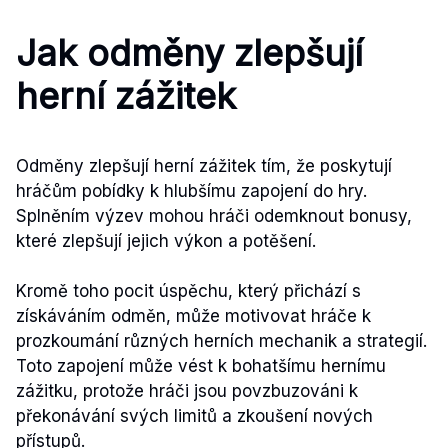
Jak odměny zlepšují
herní zážitek
Odměny zlepšují herní zážitek tím, že poskytují
hráčům pobídky k hlubšímu zapojení do hry.
Splněním výzev mohou hráči odemknout bonusy,
které zlepšují jejich výkon a potěšení.
Kromě toho pocit úspěchu, který přichází s
získáváním odměn, může motivovat hráče k
prozkoumání různých herních mechanik a strategií.
Toto zapojení může vést k bohatšímu hernímu
zážitku, protože hráči jsou povzbuzováni k
překonávání svých limitů a zkoušení nových
přístupů.