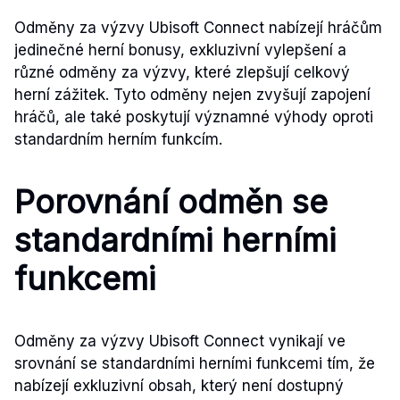
Odměny za výzvy Ubisoft Connect nabízejí hráčům
jedinečné herní bonusy, exkluzivní vylepšení a
různé odměny za výzvy, které zlepšují celkový
herní zážitek. Tyto odměny nejen zvyšují zapojení
hráčů, ale také poskytují významné výhody oproti
standardním herním funkcím.
Porovnání odměn se
standardními herními
funkcemi
Odměny za výzvy Ubisoft Connect vynikají ve
srovnání se standardními herními funkcemi tím, že
nabízejí exkluzivní obsah, který není dostupný