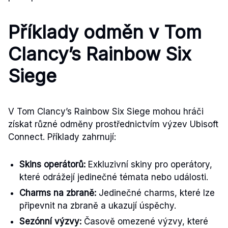
Příklady odměn v Tom
Clancy’s Rainbow Six
Siege
V Tom Clancy’s Rainbow Six Siege mohou hráči
získat různé odměny prostřednictvím výzev Ubisoft
Connect. Příklady zahrnují:
Skins operátorů:
Exkluzivní skiny pro operátory,
které odrážejí jedinečné témata nebo události.
Charms na zbraně:
Jedinečné charms, které lze
připevnit na zbraně a ukazují úspěchy.
Sezónní výzvy:
Časově omezené výzvy, které