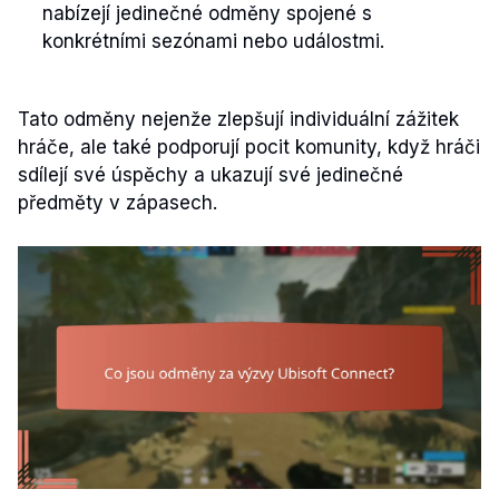
nabízejí jedinečné odměny spojené s
konkrétními sezónami nebo událostmi.
Tato odměny nejenže zlepšují individuální zážitek
hráče, ale také podporují pocit komunity, když hráči
sdílejí své úspěchy a ukazují své jedinečné
předměty v zápasech.