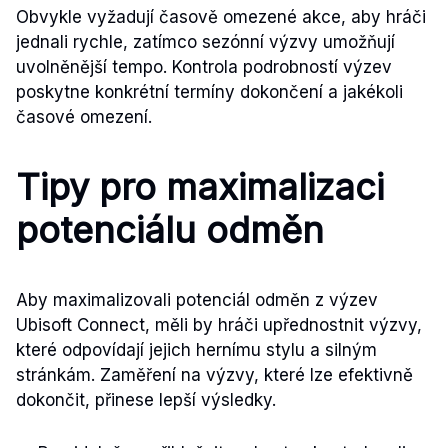
Obvykle vyžadují časově omezené akce, aby hráči
jednali rychle, zatímco sezónní výzvy umožňují
uvolněnější tempo. Kontrola podrobností výzev
poskytne konkrétní termíny dokončení a jakékoli
časové omezení.
Tipy pro maximalizaci
potenciálu odměn
Aby maximalizovali potenciál odměn z výzev
Ubisoft Connect, měli by hráči upřednostnit výzvy,
které odpovídají jejich hernímu stylu a silným
stránkám. Zaměření na výzvy, které lze efektivně
dokončit, přinese lepší výsledky.