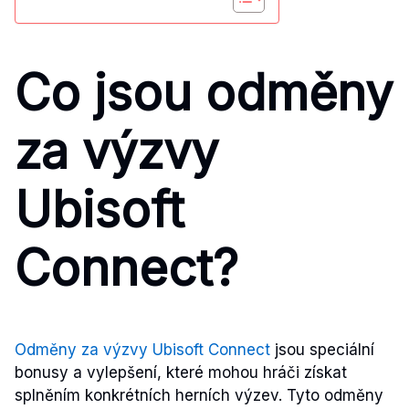
Co jsou odměny
za výzvy
Ubisoft
Connect?
Odměny za výzvy Ubisoft Connect
jsou speciální
bonusy a vylepšení, které mohou hráči získat
splněním konkrétních herních výzev. Tyto odměny