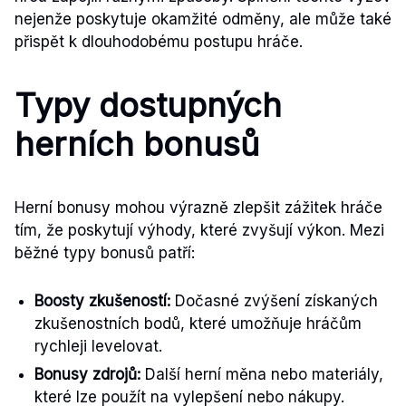
nejenže poskytuje okamžité odměny, ale může také
přispět k dlouhodobému postupu hráče.
Typy dostupných
herních bonusů
Herní bonusy mohou výrazně zlepšit zážitek hráče
tím, že poskytují výhody, které zvyšují výkon. Mezi
běžné typy bonusů patří:
Boosty zkušeností:
Dočasné zvýšení získaných
zkušenostních bodů, které umožňuje hráčům
rychleji levelovat.
Bonusy zdrojů:
Další herní měna nebo materiály,
které lze použít na vylepšení nebo nákupy.