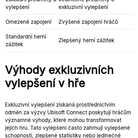
vylepšení
exkluzivní vylepšení
Omezené zapojení
Zvýšené zapojení hráčů
Standardní herní
Zlepšený herní zážitek
zážitek
Výhody exkluzivních
vylepšení v hře
Exkluzivní vylepšení získaná prostřednictvím
odměn za výzvy Ubisoft Connect poskytují hráčům
významné výhody, které mohou transformovat
jejich hru. Tato vylepšení často zahrnují vylepšené
schopnosti, zlepšené statistiky nebo jedinečné