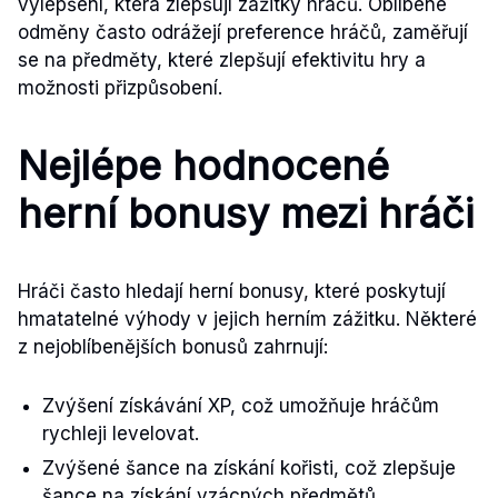
vylepšení, která zlepšují zážitky hráčů. Oblíbené
odměny často odrážejí preference hráčů, zaměřují
se na předměty, které zlepšují efektivitu hry a
možnosti přizpůsobení.
Nejlépe hodnocené
herní bonusy mezi hráči
Hráči často hledají herní bonusy, které poskytují
hmatatelné výhody v jejich herním zážitku. Některé
z nejoblíbenějších bonusů zahrnují:
Zvýšení získávání XP, což umožňuje hráčům
rychleji levelovat.
Zvýšené šance na získání kořisti, což zlepšuje
šance na získání vzácných předmětů.